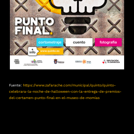
Fuente:
https://www.zafarache.com/municipal/quinto/quinto-
celebrara-la-noche-de-halloween-con-la-entrega-de-premios-
del-certamen-punto-final-en-el-museo-de-momias