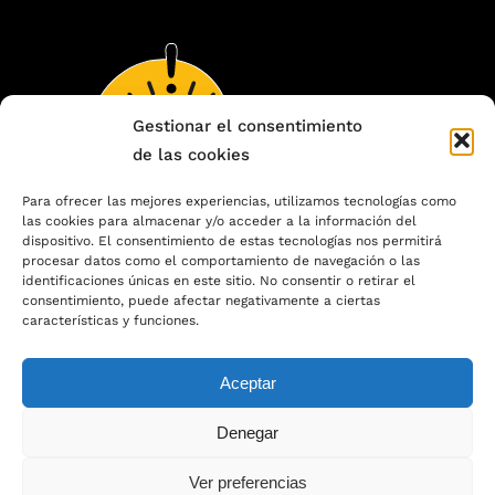
Gestionar el consentimiento
de las cookies
Para ofrecer las mejores experiencias, utilizamos tecnologías como
las cookies para almacenar y/o acceder a la información del
dispositivo. El consentimiento de estas tecnologías nos permitirá
procesar datos como el comportamiento de navegación o las
identificaciones únicas en este sitio. No consentir o retirar el
Plaza España, 1
|
50770 Quinto (Zaragoza)
consentimiento, puede afectar negativamente a ciertas
características y funciones.
976 176 111
|
682 791 905
|
puntofinal@quinto.es
Aceptar
Denegar
Ver preferencias