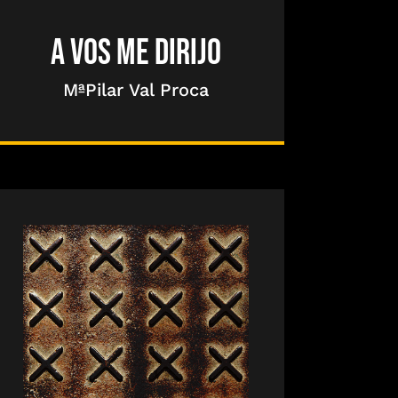
A VOS ME DIRIJO
MªPilar Val Proca