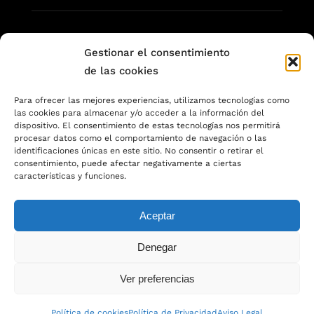
Gestionar el consentimiento
de las cookies
Para ofrecer las mejores experiencias, utilizamos tecnologías como
Quam eu proin sit massa condimentum.
las cookies para almacenar y/o acceder a la información del
Volutpat non pulvinar
dispositivo. El consentimiento de estas tecnologías nos permitirá
procesar datos como el comportamiento de navegación o las
aliquet nunc. Quam eu proin sit massa
identificaciones únicas en este sitio. No consentir o retirar el
consentimiento, puede afectar negativamente a ciertas
condimentum.
características y funciones.
Aceptar
Denegar
Ver preferencias
© Copyright 2012 - 2026 | Avada Theme by
ThemeFusion
| All
Política de cookies
Política de Privacidad
Aviso Legal
Rights Reserved | Powered by
WordPress