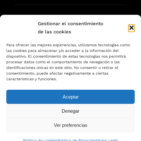
Gestionar el consentimiento
de las cookies
Para ofrecer las mejores experiencias, utilizamos tecnologías como
Quam eu proin sit massa condimentum.
las cookies para almacenar y/o acceder a la información del
Volutpat non pulvinar
dispositivo. El consentimiento de estas tecnologías nos permitirá
procesar datos como el comportamiento de navegación o las
aliquet nunc. Quam eu proin sit massa
identificaciones únicas en este sitio. No consentir o retirar el
consentimiento, puede afectar negativamente a ciertas
condimentum.
características y funciones.
Aceptar
Denegar
Ver preferencias
© Copyright 2012 - 2026 | Avada Theme by
ThemeFusion
| All
Política de cookies
Política de Privacidad
Aviso Legal
Rights Reserved | Powered by
WordPress